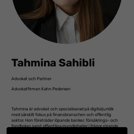
Tahmina Sahibli
Advokat och Partner
Advokatfirman Kahn Pedersen
Tahmina är advokat och specialiserad på digitaljuridik
med särskilt fokus på finansbranschen och offentlig
sektor. Hon företräder löpande banker, försäkrings- och
fondbolag samt offentliga myndigheter i frågor rörande
bland annat IT-sourcing och molnstrategi. Tahmina har