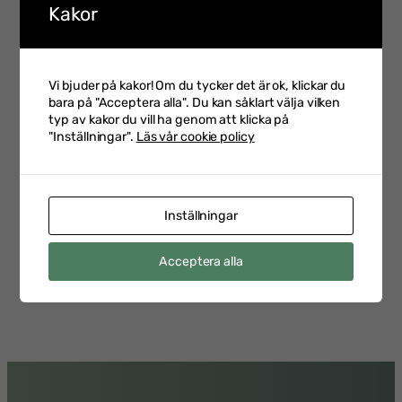
Kakor
projektlett flera projekt för implementation av nya
regelverk i leverantörskedjan, däribland DORA, GDPR,
resolutionsregelverken samt outsourcingriktlinjer från
Europeiska tillsynsmyndigheter.
Vi bjuder på kakor! Om du tycker det är ok, klickar du
Tahmina har över 8 års erfarenhet och är rankad inom
bara på "Acceptera alla". Du kan såklart välja vilken
området dataskydd av ledande rankningsinstitut för
typ av kakor du vill ha genom att klicka på
advokater. Hon undervisar på Stockholms universitets
"Inställningar".
Läs vår cookie policy
fördjupningskurs inom IT-rätt.
Talare 2024
, 
Talare 2025
Inställningar
←
Pier Lundmark
Mats Snäll
→
Acceptera alla