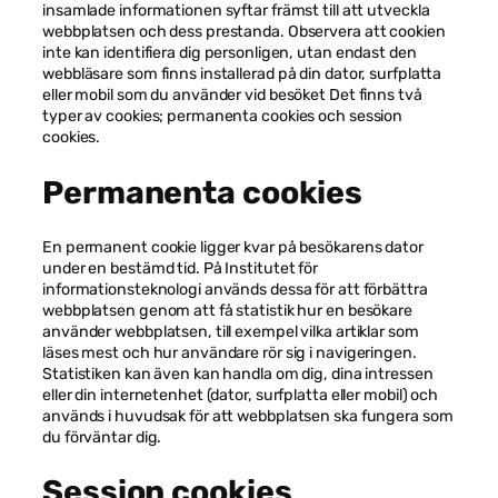
insamlade informationen syftar främst till att utveckla
webbplatsen och dess prestanda. Observera att cookien
inte kan identifiera dig personligen, utan endast den
webbläsare som finns installerad på din dator, surfplatta
eller mobil som du använder vid besöket Det finns två
typer av cookies; permanenta cookies och session
cookies.
Nödvändiga
Dessa kakor
Permanenta cookies
går inte att
välja bort. De
behövs för
En permanent cookie ligger kvar på besökarens dator
att hemsidan
under en bestämd tid. På Institutet för
över huvud
informationsteknologi används dessa för att förbättra
taget ska
webbplatsen genom att få statistik hur en besökare
fungera.
använder webbplatsen, till exempel vilka artiklar som
läses mest och hur användare rör sig i navigeringen.
Statistiken kan även kan handla om dig, dina intressen
Statistik
eller din internetenhet (dator, surfplatta eller mobil) och
För att vi ska
används i huvudsak för att webbplatsen ska fungera som
kunna
du förväntar dig.
förbättra
hemsidans
Session cookies
funktionalitet