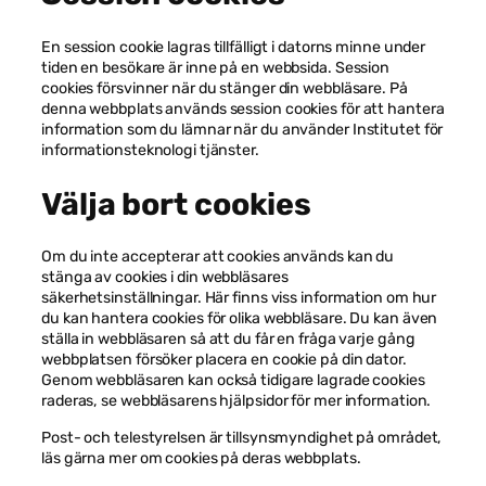
och
uppbyggnad,
baserat på
En session cookie lagras tillfälligt i datorns minne under
hur
tiden en besökare är inne på en webbsida. Session
hemsidan
cookies försvinner när du stänger din webbläsare. På
används.
denna webbplats används session cookies för att hantera
information som du lämnar när du använder Institutet för
informationsteknologi tjänster.
Upplevelse
För att vår
Välja bort cookies
hemsida ska
prestera så
bra som
Om du inte accepterar att cookies används kan du
möjligt under
stänga av cookies i din webbläsares
ditt besök.
Om du nekar
säkerhetsinställningar. Här finns viss information om hur
de här
du kan hantera cookies för olika webbläsare. Du kan även
kakorna
ställa in webbläsaren så att du får en fråga varje gång
kommer viss
webbplatsen försöker placera en cookie på din dator.
funktionalitet
Genom webbläsaren kan också tidigare lagrade cookies
att försvinna
raderas, se webbläsarens hjälpsidor för mer information.
från
hemsidan.
Post- och telestyrelsen är tillsynsmyndighet på området,
läs gärna mer om cookies på deras webbplats.