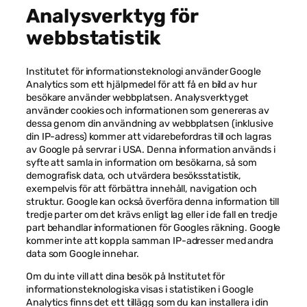
Marknadsföring
Analysverktyg för
Genom att dela
med dig av dina
webbstatistik
intressen och
ditt beteende
när du surfar
Institutet för informationsteknologi använder Google
ökar du chansen
Analytics som ett hjälpmedel för att få en bild av hur
att få se
besökare använder webbplatsen. Analysverktyget
personligt
använder cookies och informationen som genereras av
anpassat
dessa genom din användning av webbplatsen (inklusive
innehåll och
erbjudanden.
din IP-adress) kommer att vidarebefordras till och lagras
av Google på servrar i USA. Denna information används i
syfte att samla in information om besökarna, så som
demografisk data, och utvärdera besöksstatistik,
exempelvis för att förbättra innehåll, navigation och
struktur. Google kan också överföra denna information till
tredje parter om det krävs enligt lag eller i de fall en tredje
part behandlar informationen för Googles räkning. Google
kommer inte att koppla samman IP-adresser med andra
data som Google innehar.
Om du inte vill att dina besök på Institutet för
informationsteknologiska visas i statistiken i Google
Analytics finns det ett tillägg som du kan installera i din