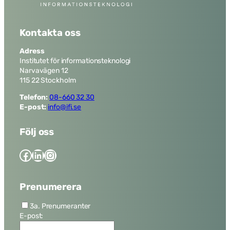
Kontakta oss
Adress
Institutet för informationsteknologi
Narvavägen 12
115 22 Stockholm
Telefon:
08-660 32 30
E-post:
info@ifi.se
Följ oss
Facebook
LinkedIn
Instagram
Prenumerera
3a. Prenumeranter
E-post: